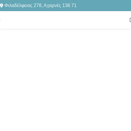
Φιλαδέλφειας 278, Αχαρνές 136 71