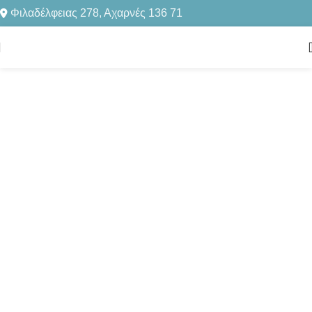
Φιλαδέλφειας 278, Αχαρνές 136 71