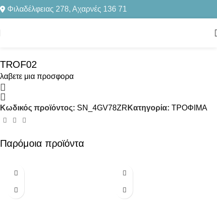
Φιλαδέλφειας 278, Αχαρνές 136 71
Αρχική σελίδα
ΤΡΟΦΙΜΑ
Click to enlarge
TROF02
λαβετε μια προσφορα
Κωδικός προϊόντος:
SN_4GV78ZR
Κατηγορία:
ΤΡΟΦΙΜΑ
Παρόμοια προϊόντα