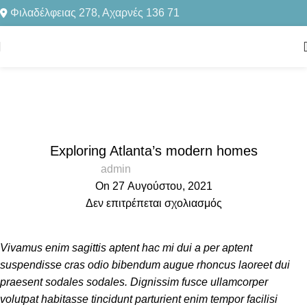
Φιλαδέλφειας 278, Αχαρνές 136 71
Blog
Home
Decoration
DECORATION
Exploring Atlanta’s modern homes
admin
On 27 Αυγούστου, 2021
Δεν επιτρέπεται σχολιασμός
Vivamus enim sagittis aptent hac mi dui a per aptent
suspendisse cras odio bibendum augue rhoncus laoreet dui
praesent sodales sodales. Dignissim fusce ullamcorper
volutpat habitasse tincidunt parturient enim tempor facilisi