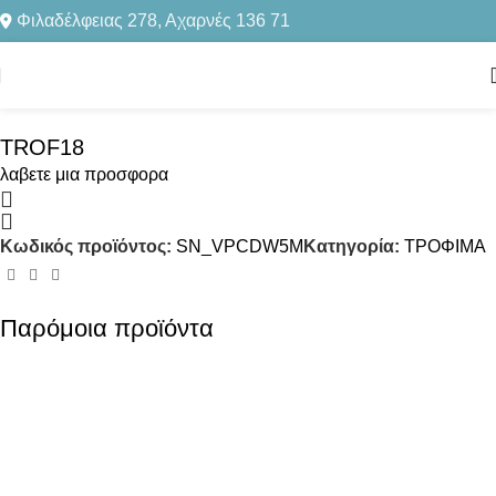
Φιλαδέλφειας 278, Αχαρνές 136 71
Αρχική σελίδα
ΤΡΟΦΙΜΑ
Click to enlarge
TROF18
λαβετε μια προσφορα
Κωδικός προϊόντος:
SN_VPCDW5M
Κατηγορία:
ΤΡΟΦΙΜΑ
Παρόμοια προϊόντα