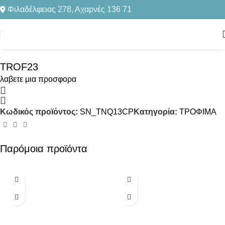
Φιλαδέλφειας 278, Αχαρνές 136 71
Αρχική σελίδα
ΤΡΟΦΙΜΑ
Click to enlarge
TROF23
λαβετε μια προσφορα
Κωδικός προϊόντος:
SN_TNQ13CP
Κατηγορία:
ΤΡΟΦΙΜΑ
Παρόμοια προϊόντα